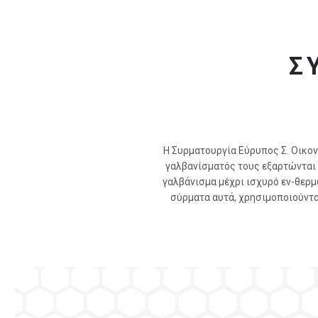
Σ
Η Συρματουργία Εύρυπος Σ. Οικον
γαλβανίσματός τους εξαρτώνται 
γαλβάνισμα μέχρι ισχυρό εν-θερμώ
σύρματα αυτά, χρησιμοποιούντ